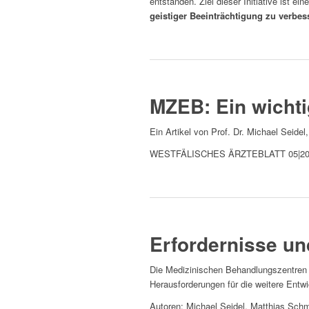
entstanden. Ziel dieser Initiative ist e
geistiger Beeinträchtigung zu verbes
Mehr erfahren
Beitrag lesen
MZEB: Ein wicht
Ein Artikel von Prof. Dr. Michael Seide
WESTFÄLISCHES ÄRZTEBLATT 05|2
Beitrag lesen
Beitrag lesen
Erfordernisse un
Die Medizinischen Behandlungszentren 
Herausforderungen für die weitere Entw
Autoren: Michael Seidel, Matthias Schm