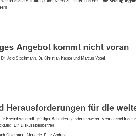
ine verständliche Aufklärung über Krebs zu leisten und damit die
Beteiligungsm
sern
.
iges Angebot kommt nicht voran
l, Dr. Jörg Stockmann, Dr. Christian Kappe und Marcus Vogel
0
d Herausforderungen für die weit
für Erwachsene mit geistiger Behinderung oder schweren Mehrfachbehinderu
icklung. Ein Diskussionsbeitrag
idt-Ohlemann, Maria del Pilar Andrino