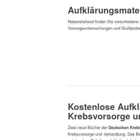
Stuhlprobe
Aufklärungsmater
Nebenstehend finden Sie verschiedene 
Vorsorgeuntersuchungen und Stuhlprob
Darmspiegelung
Brustkrebs
Darmkrebsvorsorge
Gynäkologische Vorsorgeuntersuchun
Stuhlprobe
Mehr erfahren
Kostenlose Aufkl
Krebsvorsorge u
Zwei neue Bücher der
Deutschen Krebs
Krebsvorsorge und -behandlung. Das Be