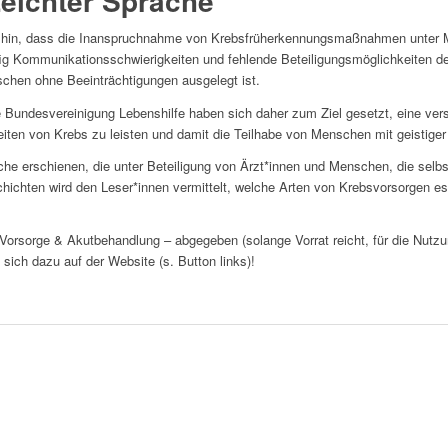
eichter Sprache
f hin, dass die Inanspruchnahme von Krebsfrüherkennungsmaßnahmen unter M
ig Kommunikationsschwierigkeiten und fehlende Beteiligungsmöglichkeiten de
hen ohne Beeinträchtigungen ausgelegt ist.
 Bundesvereinigung Lebenshilfe haben sich daher zum Ziel gesetzt, eine vers
ten von Krebs zu leisten und damit die Teilhabe von Menschen mit geistiger
che erschienen, die unter Beteiligung von Ärzt*innen und Menschen, die selb
hichten wird den Leser*innen vermittelt, welche Arten von Krebsvorsorgen e
 Vorsorge & Akutbehandlung – abgegeben (solange Vorrat reicht, für die Nutzu
 sich dazu auf der Website (s. Button links)!
g