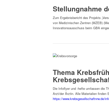
Stellungnahme lesen
Stellungnahme d
Zum Ergebnisbericht des Projekts „Ver
von Medizinischen Zentren (MZEB) (Me
Innovationsausschuss beim GBA eingere
Stellungnahme lesen
Materialien Leichte Sprache
Thema Krebsfrühe
Krebsgesellscha
Die Infoflyer und -hefte umfassen die
Arzt/der Ärztin. Alle Materialien finde
https://www.krebsgesellschaftnrw.de/inf
Materialien Leichte Sprache