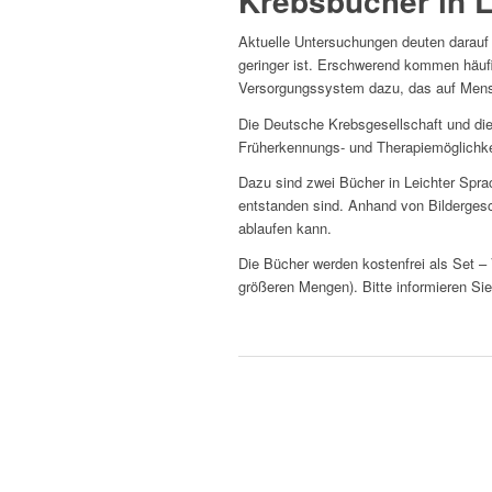
Krebsbücher in L
Aktuelle Untersuchungen deuten darau
geringer ist. Erschwerend kommen häuf
Versorgungssystem dazu, das auf Mensc
Die Deutsche Krebsgesellschaft und die
Früherkennungs- und Therapiemöglichkei
Dazu sind zwei Bücher in Leichter Spra
entstanden sind. Anhand von Bildergesc
ablaufen kann.
Die Bücher werden kostenfrei als Set –
größeren Mengen). Bitte informieren Sie
Website Lebenshilfe
Darmspiegelung
Brustkrebs
Darmkrebsvorsorge
Gynäkologische Vorsorgeuntersuchun