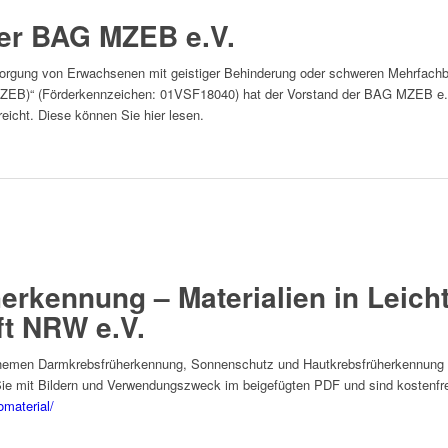
er BAG MZEB e.V.
sorgung von Erwachsenen mit geistiger Behinderung oder schweren Mehrfach
ZEB)“ (Förderkennzeichen: 01VSF18040) hat der Vorstand der BAG MZEB e.
icht. Diese können Sie hier lesen.
rkennung – Materialien in Leich
ft NRW e.V.
 Themen Darmkrebsfrüherkennung, Sonnenschutz und Hautkrebsfrüherkennung 
n Sie mit Bildern und Verwendungszweck im beigefügten PDF und sind kostenfrei
omaterial/