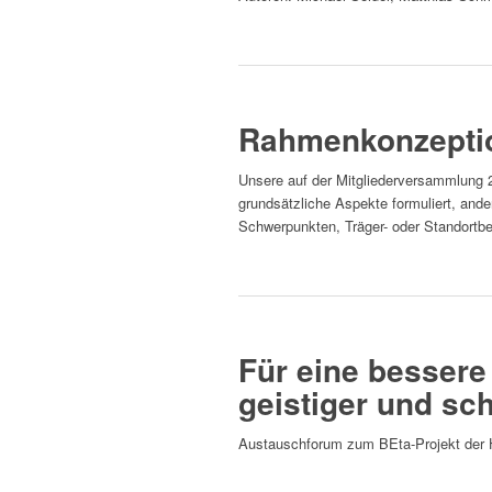
Beitrag lesen
Rahmenkonzeption lesen
Rahmenkonzepti
Unsere auf der Mitgliederversammlung 
grundsätzliche Aspekte formuliert, ande
Schwerpunkten, Träger- oder Standortb
Rahmenkonzeption lesen
Pressemitteilung lesen
Für eine besser
geistiger und s
Austauschforum zum BEta-Projekt der H
Pressemitteilung lesen